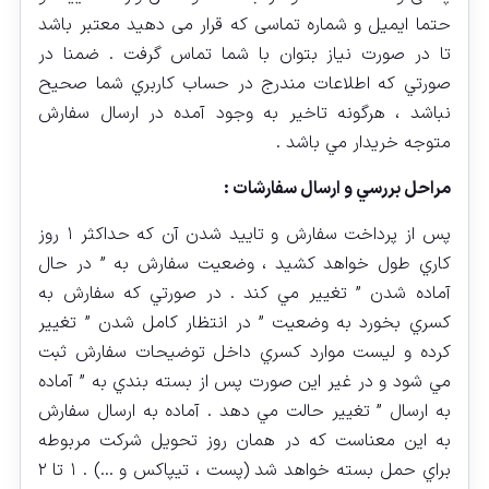
حتما ايميل و شماره تماسی که قرار می دهید معتبر باشد
تا در صورت نیاز بتوان با شما تماس گرفت . ضمنا در
صورتي كه اطلاعات مندرج در حساب كاربري شما صحيح
نباشد ،‌ هرگونه تاخير به وجود آمده در ارسال سفارش
متوجه خريدار مي باشد .
مراحل بررسي و ارسال سفارشات :
پس از پرداخت سفارش و تاييد شدن آن كه حداكثر ۱ روز
كاري طول خواهد كشيد ،‌ وضعيت سفارش به ” در حال
آماده شدن ” تغيير مي كند . در صورتي كه سفارش به
كسري بخورد به وضعيت ” در انتظار كامل شدن ” تغيير
كرده و ليست موارد كسري داخل توضيحات سفارش ثبت
مي شود و در غير اين صورت پس از بسته بندي به ” آماده
به ارسال ” تغيير حالت مي دهد . آماده به ارسال سفارش
به اين معناست كه در همان روز تحويل شركت مربوطه
براي حمل بسته خواهد شد (پست ، تیپاکس و …) . ۱ تا ۲