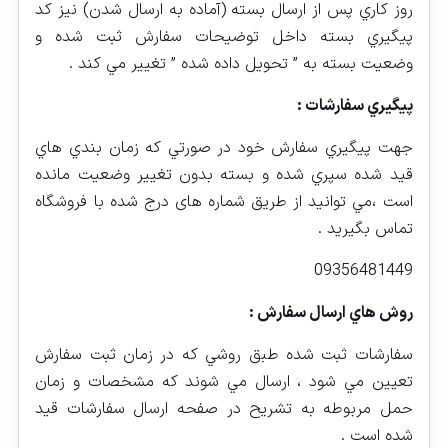
روز كاري پس از ارسال بسته (آماده به ارسال شدن) نيز كد
پيگيري بسته داخل توضيحات سفارش ثبت شده و
وضعيت بسته به ” تحويل داده شده ” تغيير مي كند .
پيگيري سفارشات :
جهت پيگيري سفارش خود در صورتي كه زمان بندي هاي
قيد شده سپري شده و بسته بدون تغيير وضعيت مانده
است ،‌مي توانيد از طريق شماره های درج شده با فروشگاه
تماس بگيريد .
09356481449
روش هاي ارسال سفارش :
سفارشات ثبت شده طبق روشي كه در زمان ثبت سفارش
تعيين مي شود ، ارسال مي شوند كه مشخصات و زمان
حمل مربوطه به تشريح در صفحه ارسال سفارشات قيد
شده است .