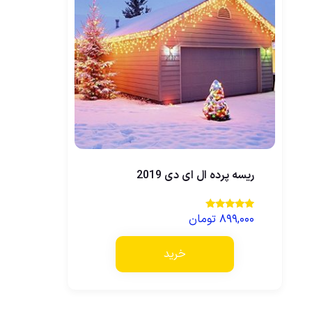
ریسه پرده ال ای دی 2019
۸۹۹,۰۰۰
تومان
نمره
5.00
از 5
خرید