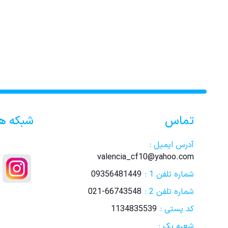
تماس
شبکه ه
آدرس ایمیل :
valencia_cf10@yahoo.com
شماره تلفن 1 :
09356481449
شماره تلفن 2 :
021-66743548
کد پستی :
1134835539
شعبه یک :