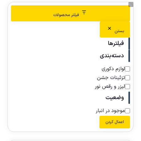
فیلتر محصولات
بستن
فیلترها
دسته‌بندی
لوازم دکوری
تزئینات جشن
لیزر و رقص نور
وضعیت
موجود در انبار
اعمال کردن