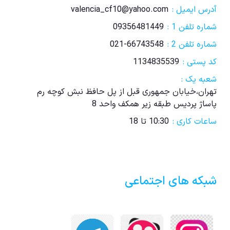
آدرس ایمیل :
valencia_cf10@yahoo.com
شماره تلفن 1 :
09356481449
شماره تلفن 2 :
021-66743548
کد پستی :
1134835539
شعبه یک :
تهران،خیابان جمهوری قبل از پل حافظ نبش کوچه رم
پاساژ پردیس طبقه زیر همکف واحد 8
ساعات کاری :
10:30 تا 18
شبکه های اجتماعی