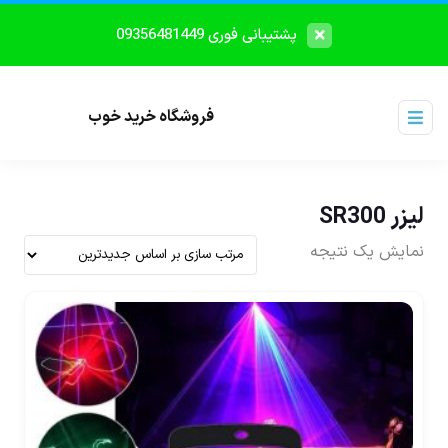
پشتیبانی فوری 09356481449
فروشگاه خرید خوب
لیزر SR300
نمایش یک نتیجه