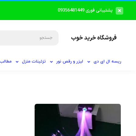
پشتیبانی فوری 09356481449
فروشگاه خرید خوب
ریسه ال ای دی
لیزر و رقص نور
تزئینات منزل
مطالب 