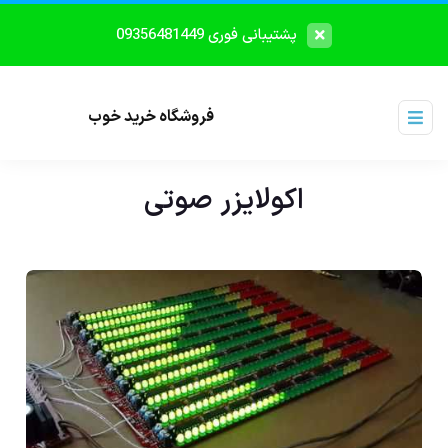
پشتیبانی فوری 09356481449
فروشگاه خرید خوب
اکولایزر صوتی