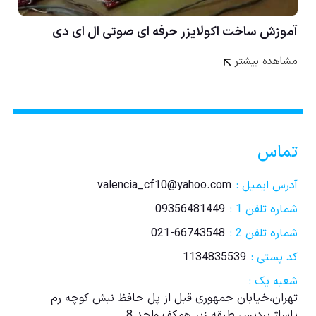
آموزش ساخت اکولایزر حرفه ای صوتی ال ای دی
مشاهده بیشتر
تماس
آدرس ایمیل :
valencia_cf10@yahoo.com
شماره تلفن 1 :
09356481449
شماره تلفن 2 :
021-66743548
کد پستی :
1134835539
شعبه یک :
تهران،خیابان جمهوری قبل از پل حافظ نبش کوچه رم
پاساژ پردیس طبقه زیر همکف واحد 8