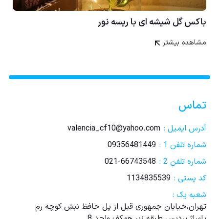
باکس گل شیشه ای با ریسه نور
مشاهده بیشتر
تماس
آدرس ایمیل :
valencia_cf10@yahoo.com
شماره تلفن 1 :
09356481449
شماره تلفن 2 :
021-66743548
کد پستی :
1134835539
شعبه یک :
تهران،خیابان جمهوری قبل از پل حافظ نبش کوچه رم
پاساژ پردیس طبقه زیر همکف واحد 8