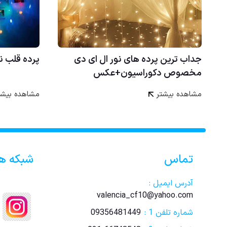
جداب ترین پرده های نور ال ای دی
پرده قلب ن
مخصوص دکوراسیون+عکس
مشاهده بیشتر
مشاهده بیشت
تماس
شبکه ه
آدرس ایمیل :
valencia_cf10@yahoo.com
شماره تلفن 1 :
09356481449