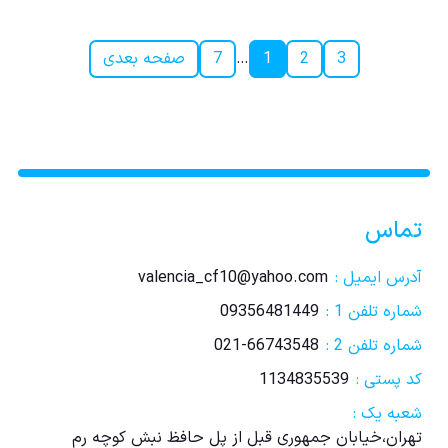
3
2
1
…
7
صفحه بعدی
تماس
آدرس ایمیل :
valencia_cf10@yahoo.com
شماره تلفن 1 :
09356481449
شماره تلفن 2 :
021-66743548
کد پستی :
1134835539
شعبه یک :
تهران،خیابان جمهوری قبل از پل حافظ نبش کوچه رم