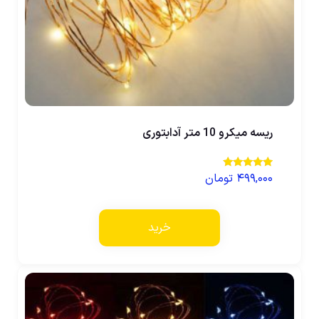
ریسه میکرو 10 متر آدابتوری
۴۹۹,۰۰۰
تومان
نمره
5.00
از 5
خرید