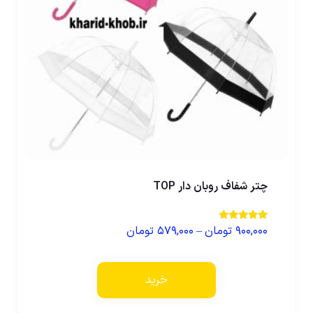
چتر شفاف روبان دار TOP
۹۰۰,۰۰۰
تومان
–
۵۷۹,۰۰۰
تومان
نمره
4.00
از 5
خرید