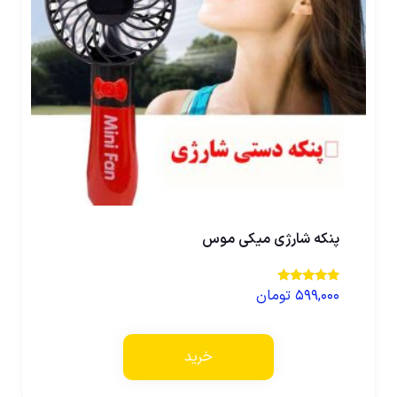
پنکه شارژی میکی موس
۵۹۹,۰۰۰
تومان
نمره
5.00
از 5
خرید