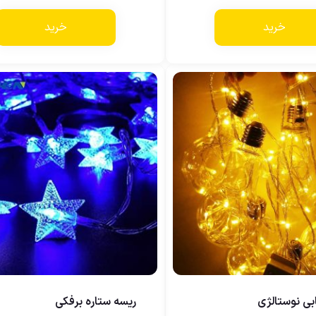
خرید
خرید
بی نوستالژی
ریسه ستاره برفکی