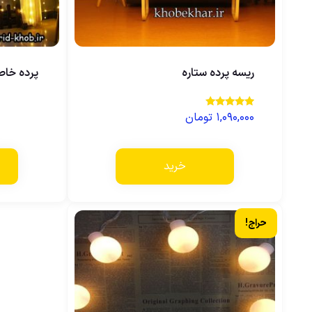
ریسه پرده ستاره
پرده خاص
۱,۰۹۰,۰۰۰
تومان
نمره
5.00
از 5
خرید
حراج!