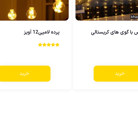
 با گوی های کریستالی
پرده لامپی12 آویز
نمره
4.00
از 5
خرید
خرید