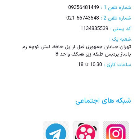
شماره تلفن 1 :
09356481449
شماره تلفن 2 :
021-66743548
کد پستی :
1134835539
شعبه یک :
تهران،خیابان جمهوری قبل از پل حافظ نبش کوچه رم
پاساژ پردیس طبقه زیر همکف واحد 8
ساعات کاری :
10:30 تا 18
شبکه های اجتماعی