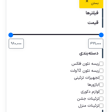
بستن
فیلترها
قیمت
دسته‌بندی
ریسه نئون فلکس
ریسه نئون 12ولت
تجهیزات تزئینی
اباژورها
لوازم دکوری
تزئینات جشن
تزئینات منزل