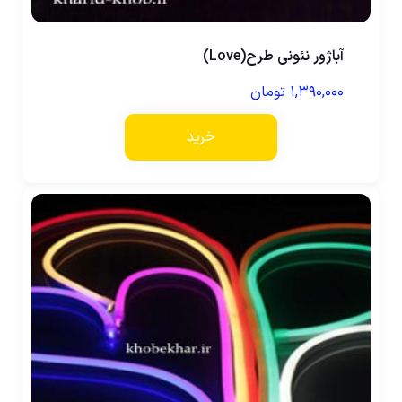
آباژور نئونی طرح(Love)
۱,۳۹۰,۰۰۰
تومان
خرید