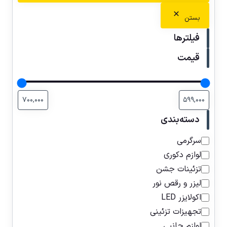
بستن
فیلترها
قیمت
دسته‌بندی
سرگرمی
لوازم دکوری
تزئینات جشن
لیزر و رقص نور
اکولایزر LED
تجهیزات تزئینی
لوازم جانبی