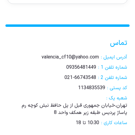
تماس
آدرس ایمیل :
valencia_cf10@yahoo.com
شماره تلفن 1 :
09356481449
شماره تلفن 2 :
021-66743548
کد پستی :
1134835539
شعبه یک :
تهران،خیابان جمهوری قبل از پل حافظ نبش کوچه رم
پاساژ پردیس طبقه زیر همکف واحد 8
ساعات کاری :
10:30 تا 18