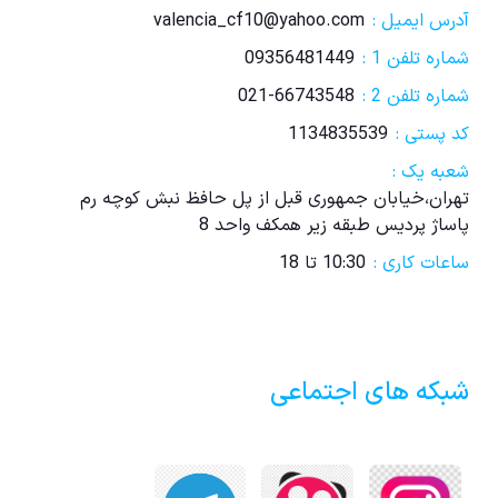
آدرس ایمیل :
valencia_cf10@yahoo.com
شماره تلفن 1 :
09356481449
شماره تلفن 2 :
021-66743548
کد پستی :
1134835539
شعبه یک :
تهران،خیابان جمهوری قبل از پل حافظ نبش کوچه رم
پاساژ پردیس طبقه زیر همکف واحد 8
ساعات کاری :
10:30 تا 18
شبکه های اجتماعی