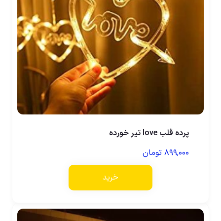
پرده قلب love تیر خورده
۸۹۹,۰۰۰
تومان
خرید