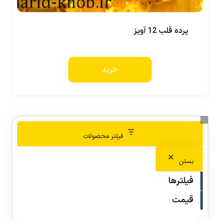
پرده قلب 12 آویز
خرید
فیلتر محصولات
بستن
فیلترها
قیمت