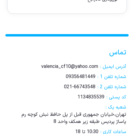
تماس
آدرس ایمیل :
valencia_cf10@yahoo.com
شماره تلفن 1 :
09356481449
شماره تلفن 2 :
021-66743548
کد پستی :
1134835539
شعبه یک :
تهران،خیابان جمهوری قبل از پل حافظ نبش کوچه رم
پاساژ پردیس طبقه زیر همکف واحد 8
ساعات کاری :
10:30 تا 18