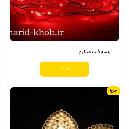
ریسه قلب میکرو
خرید
حراج!