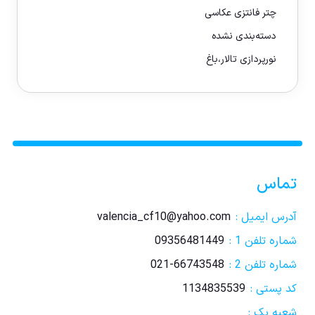
چتر فانتزی عکاسی
دسته‌بندی نشده
نورپردازی تالار،باغ
تماس
آدرس ایمیل :
valencia_cf10@yahoo.com
شماره تلفن 1 :
09356481449
شماره تلفن 2 :
021-66743548
کد پستی :
1134835539
شعبه یک :