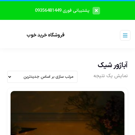
پشتیبانی فوری 09356481449
فروشگاه خرید خوب
آباژور شیک
نمایش یک نتیجه