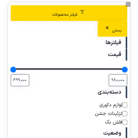
فیلتر محصولات
بستن
فیلترها
قیمت
دسته‌بندی
لوازم دکوری
تزئینات جشن
فلش بک
وضعیت