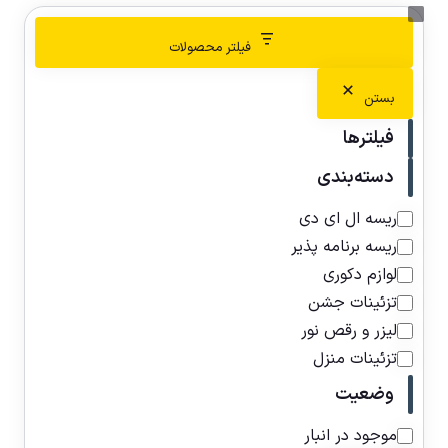
فیلتر محصولات
بستن
فیلترها
دسته‌بندی
ریسه ال ای دی
ریسه برنامه پذیر
لوازم دکوری
تزئینات جشن
لیزر و رقص نور
تزئینات منزل
وضعیت
موجود در انبار