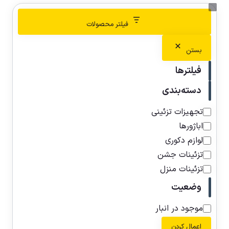
فیلتر محصولات
بستن
فیلترها
دسته‌بندی
تجهیزات تزئینی
اباژورها
لوازم دکوری
تزئینات جشن
تزئینات منزل
وضعیت
موجود در انبار
اعمال کردن