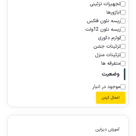
تجهیزات تزئینی
اباژورها
ریسه نئون فلکس
ریسه نئون 12ولت
لوازم دکوری
تزئینات جشن
تزئینات منزل
متفرقه ها
وضعیت
موجود در انبار
اعمال کردن
آموزش دیزاین