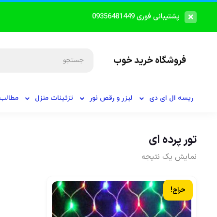
پشتیبانی فوری 09356481449
فروشگاه خرید خوب
ریسه ال ای دی
لیزر و رقص نور
تزئینات منزل
مطالب 
تور پرده ای
نمایش یک نتیجه
حراج!