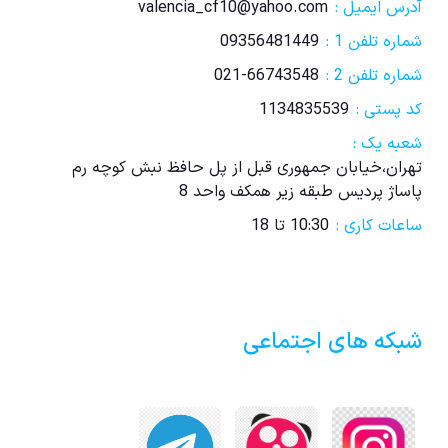
آدرس ایمیل :
valencia_cf10@yahoo.com
شماره تلفن 1 :
09356481449
شماره تلفن 2 :
021-66743548
کد پستی :
1134835539
شعبه یک :
تهران،خیابان جمهوری قبل از پل حافظ نبش کوچه رم
پاساژ پردیس طبقه زیر همکف واحد 8
ساعات کاری :
10:30 تا 18
شبکه های اجتماعی