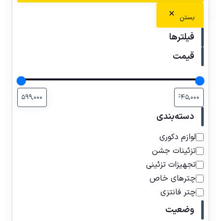
بستن
فیلترها
قیمت
دسته‌بندی
لوازم دکوری
تزئینات جشن
تجهیزات تزئینی
چترهای خاص
چتر فانتزی
وضعیت