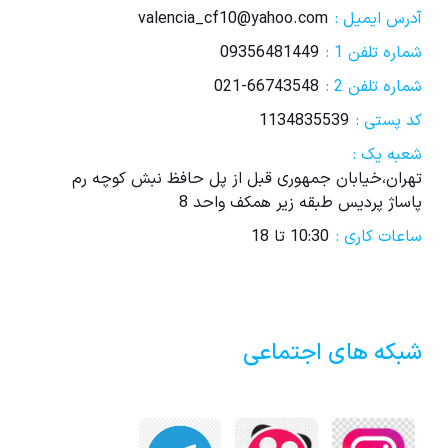
آدرس ایمیل :
valencia_cf10@yahoo.com
شماره تلفن 1 :
09356481449
شماره تلفن 2 :
021-66743548
کد پستی :
1134835539
شعبه یک :
تهران،خیابان جمهوری قبل از پل حافظ نبش کوچه رم
پاساژ پردیس طبقه زیر همکف واحد 8
ساعات کاری :
10:30 تا 18
شبکه های اجتماعی