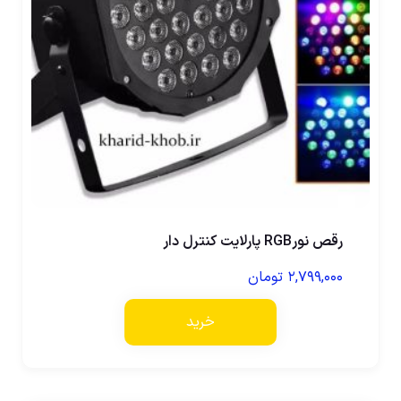
رقص نورRGB پارلایت کنترل دار
۲,۷۹۹,۰۰۰
تومان
خرید