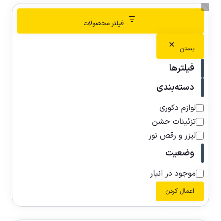
فیلتر محصولات
بستن
فیلترها
دسته‌بندی
لوازم دکوری
تزئینات جشن
لیزر و رقص نور
وضعیت
موجود در انبار
اعمال کردن