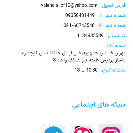
آدرس ایمیل :
valencia_cf10@yahoo.com
شماره تلفن 1 :
09356481449
شماره تلفن 2 :
021-66743548
کد پستی :
1134835539
شعبه یک :
تهران،خیابان جمهوری قبل از پل حافظ نبش کوچه رم
پاساژ پردیس طبقه زیر همکف واحد 8
ساعات کاری :
10:30 تا 18
شبکه های اجتماعی