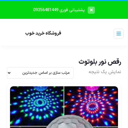
پشتیبانی فوری 09356481449
فروشگاه خرید خوب
رقص نور بلوتوث
نمایش یک نتیجه