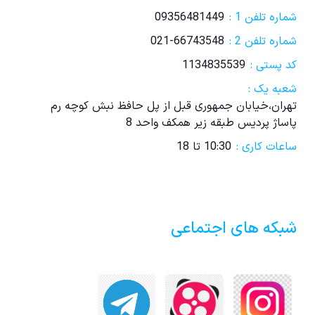
شماره تلفن 1 :
09356481449
شماره تلفن 2 :
021-66743548
کد پستی :
1134835539
شعبه یک :
تهران،خیابان جمهوری قبل از پل حافظ نبش کوچه رم
پاساژ پردیس طبقه زیر همکف واحد 8
ساعات کاری :
10:30 تا 18
شبکه های اجتماعی