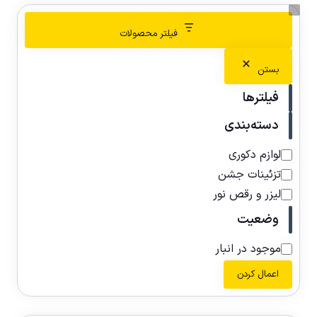
فیلتر محصولات
بستن
فیلترها
دسته‌بندی
لوازم دکوری
تزئینات جشن
لیزر و رقص نور
وضعیت
موجود در انبار
اعمال کردن