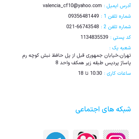
آدرس ایمیل :
valencia_cf10@yahoo.com
شماره تلفن 1 :
09356481449
شماره تلفن 2 :
021-66743548
کد پستی :
1134835539
شعبه یک :
تهران،خیابان جمهوری قبل از پل حافظ نبش کوچه رم
پاساژ پردیس طبقه زیر همکف واحد 8
ساعات کاری :
10:30 تا 18
شبکه های اجتماعی