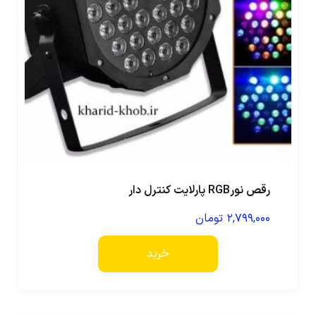
رقص نورRGB پارلایت کنترل دار
۲,۷۹۹,۰۰۰
تومان
خرید