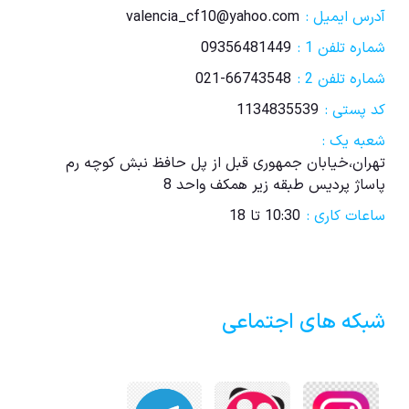
آدرس ایمیل :
valencia_cf10@yahoo.com
شماره تلفن 1 :
09356481449
شماره تلفن 2 :
021-66743548
کد پستی :
1134835539
شعبه یک :
تهران،خیابان جمهوری قبل از پل حافظ نبش کوچه رم
پاساژ پردیس طبقه زیر همکف واحد 8
ساعات کاری :
10:30 تا 18
شبکه های اجتماعی