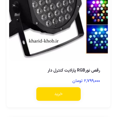
رقص نورRGB پارلایت کنترل دار
۲,۷۹۹,۰۰۰
تومان
خرید