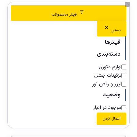
فیلتر محصولات
بستن
فیلترها
دسته‌بندی
لوازم دکوری
تزئینات جشن
لیزر و رقص نور
وضعیت
موجود در انبار
اعمال کردن