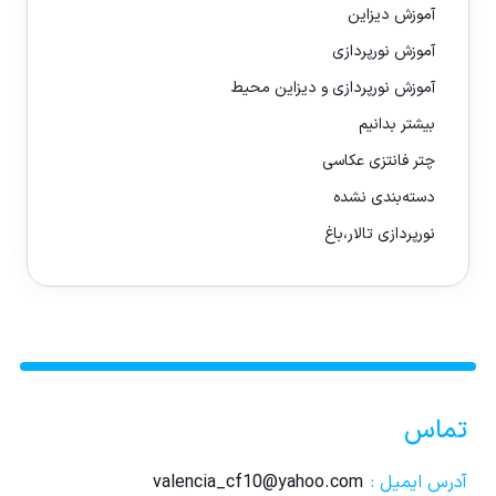
آموزش دیزاین
آموزش نورپردازی
آموزش نورپردازی و دیزاین محیط
بیشتر بدانیم
چتر فانتزی عکاسی
دسته‌بندی نشده
نورپردازی تالار،باغ
تماس
آدرس ایمیل :
valencia_cf10@yahoo.com