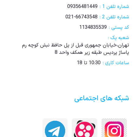
شماره تلفن 1 :
09356481449
شماره تلفن 2 :
021-66743548
کد پستی :
1134835539
شعبه یک :
تهران،خیابان جمهوری قبل از پل حافظ نبش کوچه رم
پاساژ پردیس طبقه زیر همکف واحد 8
ساعات کاری :
10:30 تا 18
شبکه های اجتماعی