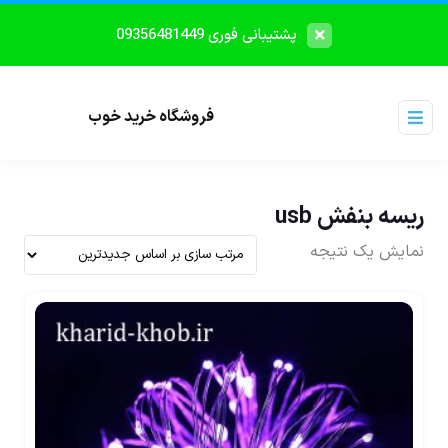
پشتیبانی فوری 09356481449
فروشگاه خرید خوب
ریسه بنفش usb
نمایش یک نتیجه