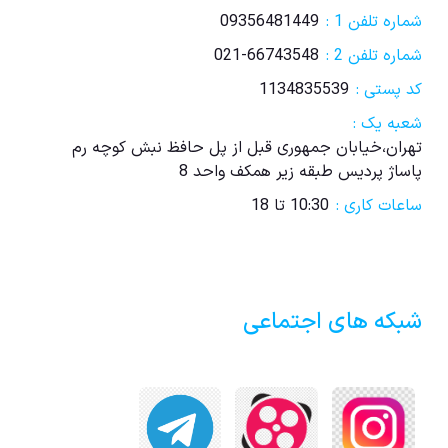
شماره تلفن 1 :
09356481449
شماره تلفن 2 :
021-66743548
کد پستی :
1134835539
شعبه یک :
تهران،خیابان جمهوری قبل از پل حافظ نبش کوچه رم
پاساژ پردیس طبقه زیر همکف واحد 8
ساعات کاری :
10:30 تا 18
شبکه های اجتماعی