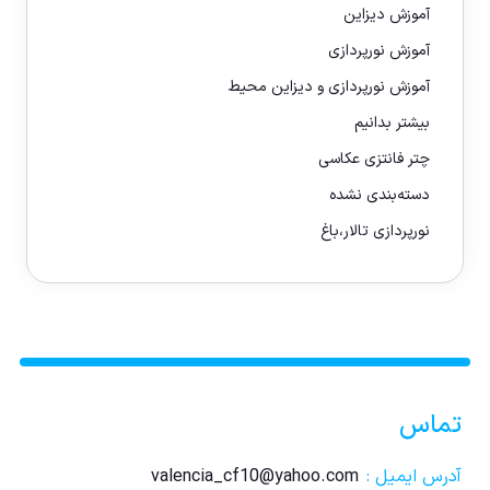
آموزش دیزاین
آموزش نورپردازی
آموزش نورپردازی و دیزاین محیط
بیشتر بدانیم
چتر فانتزی عکاسی
دسته‌بندی نشده
نورپردازی تالار،باغ
تماس
آدرس ایمیل :
valencia_cf10@yahoo.com