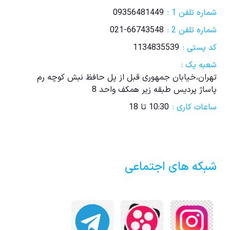
شماره تلفن 1 :
09356481449
شماره تلفن 2 :
021-66743548
کد پستی :
1134835539
شعبه یک :
تهران،خیابان جمهوری قبل از پل حافظ نبش کوچه رم
پاساژ پردیس طبقه زیر همکف واحد 8
ساعات کاری :
10:30 تا 18
شبکه های اجتماعی