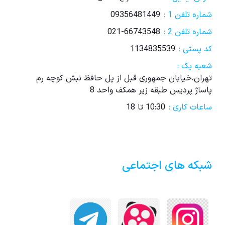
شماره تلفن 1 :
09356481449
شماره تلفن 2 :
021-66743548
کد پستی :
1134835539
شعبه یک :
تهران،خیابان جمهوری قبل از پل حافظ نبش کوچه رم
پاساژ پردیس طبقه زیر همکف واحد 8
ساعات کاری :
10:30 تا 18
شبکه های اجتماعی