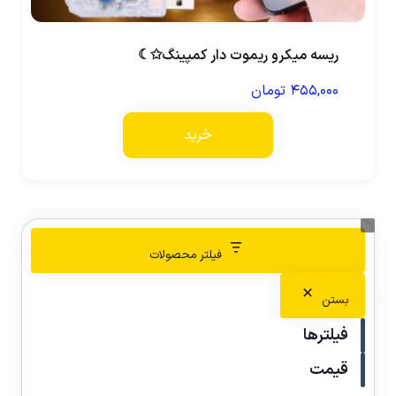
ریسه میکرو ریموت دار کمپینگ✩☾
۴۵۵,۰۰۰
تومان
خرید
فیلتر محصولات
بستن
فیلترها
قیمت