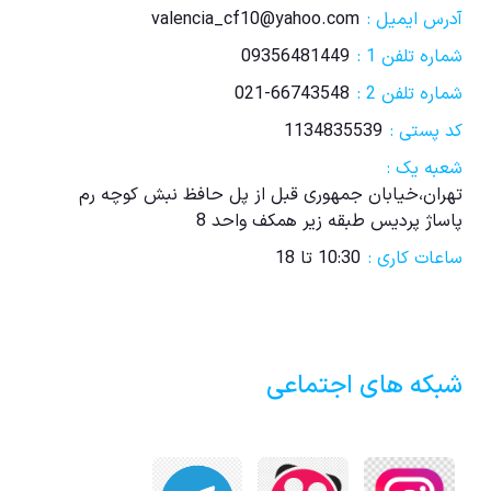
آدرس ایمیل :
valencia_cf10@yahoo.com
شماره تلفن 1 :
09356481449
شماره تلفن 2 :
021-66743548
کد پستی :
1134835539
شعبه یک :
تهران،خیابان جمهوری قبل از پل حافظ نبش کوچه رم
پاساژ پردیس طبقه زیر همکف واحد 8
ساعات کاری :
10:30 تا 18
شبکه های اجتماعی