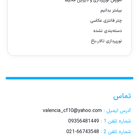
آموزش نورپردازی و دیزاین محیط
بیشتر بدانیم
چتر فانتزی عکاسی
دسته‌بندی نشده
نورپردازی تالار،باغ
تماس
آدرس ایمیل :
valencia_cf10@yahoo.com
شماره تلفن 1 :
09356481449
شماره تلفن 2 :
021-66743548