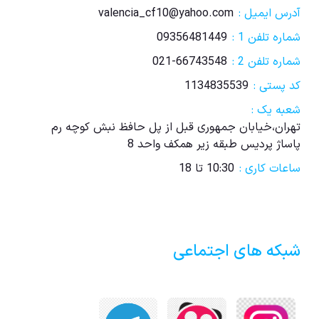
آدرس ایمیل :
valencia_cf10@yahoo.com
شماره تلفن 1 :
09356481449
شماره تلفن 2 :
021-66743548
کد پستی :
1134835539
شعبه یک :
تهران،خیابان جمهوری قبل از پل حافظ نبش کوچه رم
پاساژ پردیس طبقه زیر همکف واحد 8
ساعات کاری :
10:30 تا 18
شبکه های اجتماعی