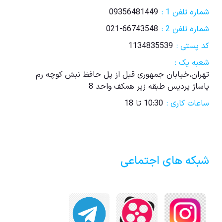
شماره تلفن 1 :
09356481449
شماره تلفن 2 :
021-66743548
کد پستی :
1134835539
شعبه یک :
تهران،خیابان جمهوری قبل از پل حافظ نبش کوچه رم
پاساژ پردیس طبقه زیر همکف واحد 8
ساعات کاری :
10:30 تا 18
شبکه های اجتماعی