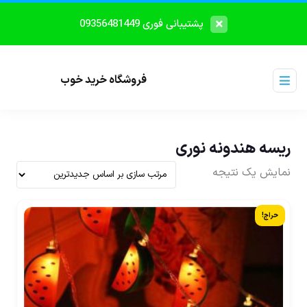
پشتیبانی فوری 09356481449
فروشگاه خرید خوب
ریسه هندونه نوری
نمایش یک نتیجه
حراج!