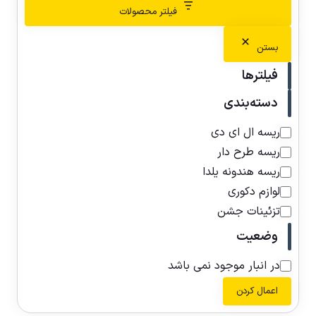
فیلتر محصولات
بستن
فیلترها
دسته‌بندی
ریسه ال ای دی
ریسه طرح دار
ریسه هندونه یلدا
لوازم دکوری
تزئینات جشن
وضعیت
در انبار موجود نمی باشد
اعمال کردن