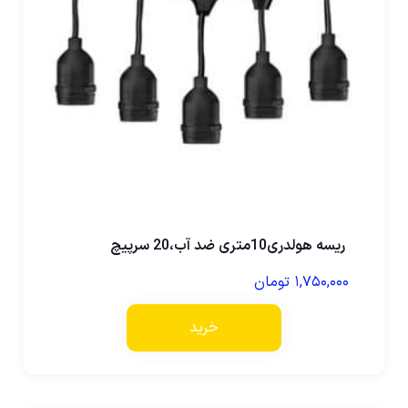
ریسه هولدری10متری ضد آب،20 سرپیچ
۱,۷۵۰,۰۰۰
تومان
خرید