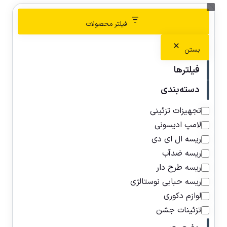
فیلتر محصولات
بستن
فیلترها
دسته‌بندی
تجهیزات تزئینی
لامپ ادیسونی
ریسه ال ای دی
ریسه ضدآب
ریسه طرح دار
ریسه حبابی نوستالژی
لوازم دکوری
تزئینات جشن