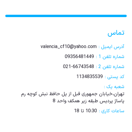
تماس
آدرس ایمیل :
valencia_cf10@yahoo.com
شماره تلفن 1 :
09356481449
شماره تلفن 2 :
021-66743548
کد پستی :
1134835539
شعبه یک :
تهران،خیابان جمهوری قبل از پل حافظ نبش کوچه رم
پاساژ پردیس طبقه زیر همکف واحد 8
ساعات کاری :
10:30 تا 18