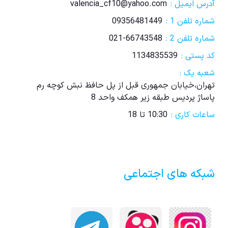
آدرس ایمیل :
valencia_cf10@yahoo.com
شماره تلفن 1 :
09356481449
شماره تلفن 2 :
021-66743548
کد پستی :
1134835539
شعبه یک :
تهران،خیابان جمهوری قبل از پل حافظ نبش کوچه رم
پاساژ پردیس طبقه زیر همکف واحد 8
ساعات کاری :
10:30 تا 18
شبکه های اجتماعی