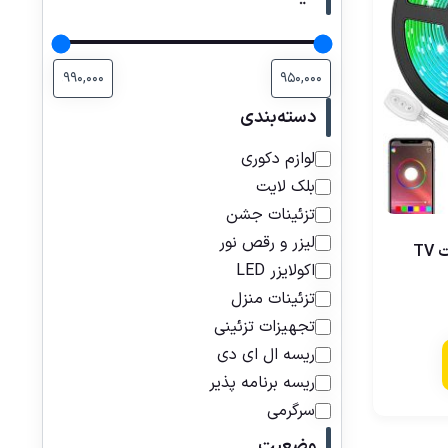
دسته‌بندی
لوازم دکوری
بلک لایت
تزئینات جشن
لیزر و رقص نور
T
اکولایزر LED
تزئینات منزل
تجهیزات تزئینی
ریسه ال ای دی
ریسه برنامه پذیر
سرگرمی
وضعیت