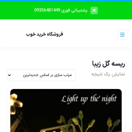
پشتیبانی فوری 09356481449
فروشگاه خرید خوب
ریسه گل زیبا
نمایش یک نتیجه