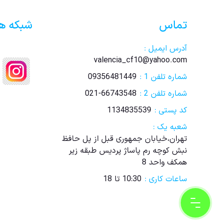
تماس
شبکه ه
آدرس ایمیل :
valencia_cf10@yahoo.com
شماره تلفن 1 :
09356481449
شماره تلفن 2 :
021-66743548
کد پستی :
1134835539
شعبه یک :
تهران،خیابان جمهوری قبل از پل حافظ
نبش کوچه رم پاساژ پردیس طبقه زیر
همکف واحد 8
ساعات کاری :
10:30 تا 18