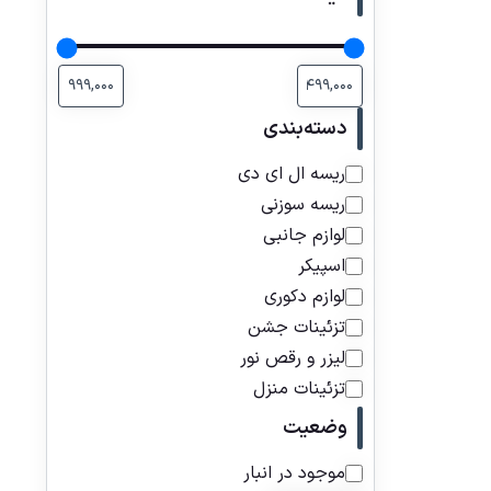
دسته‌بندی
ریسه ال ای دی
ریسه سوزنی
لوازم جانبی
اسپیکر
لوازم دکوری
تزئینات جشن
لیزر و رقص نور
تزئینات منزل
وضعیت
موجود در انبار