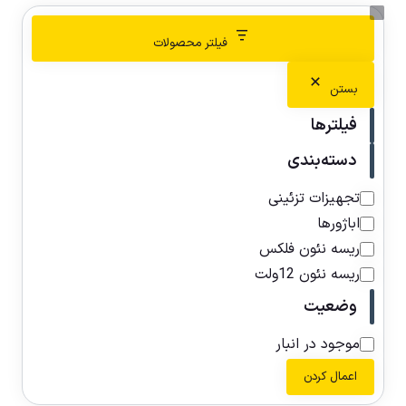
فیلتر محصولات
بستن
فیلترها
دسته‌بندی
تجهیزات تزئینی
اباژورها
ریسه نئون فلکس
ریسه نئون 12ولت
وضعیت
موجود در انبار
اعمال کردن