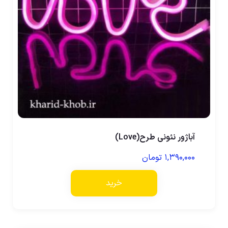
آباژور نئونی طرح(Love)
۱,۳۹۰,۰۰۰
تومان
خرید