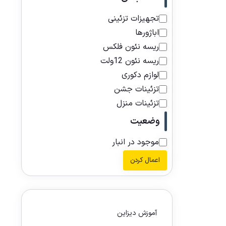
تجهیزات تزئینی
اباژورها
ریسه نئون فلکس
ریسه نئون 12ولت
لوازم دکوری
تزئینات جشن
تزئینات منزل
وضعیت
موجود در انبار
اعمال کردن
آموزش دیزاین