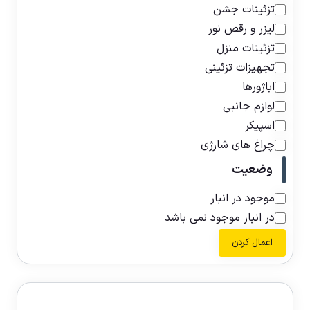
تزئینات جشن
لیزر و رقص نور
تزئینات منزل
تجهیزات تزئینی
اباژورها
لوازم جانبی
اسپیکر
چراغ های شارژی
وضعیت
موجود در انبار
در انبار موجود نمی باشد
اعمال کردن