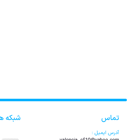
تماس
شبکه ه
آدرس ایمیل :