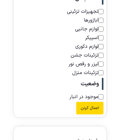
تجهیزات تزئینی
اباژورها
لوازم جانبی
اسپیکر
لوازم دکوری
تزئینات جشن
لیزر و رقص نور
تزئینات منزل
وضعیت
موجود در انبار
اعمال کردن