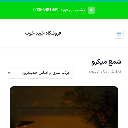
پشتیبانی فوری 09356481449
فروشگاه خرید خوب
شمع میکرو
نمایش یک نتیجه